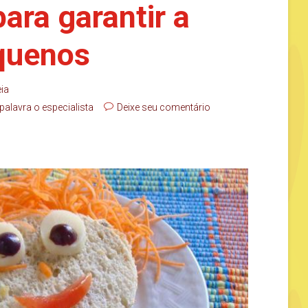
ara garantir a
quenos
eia
alavra o especialista
Deixe seu comentário