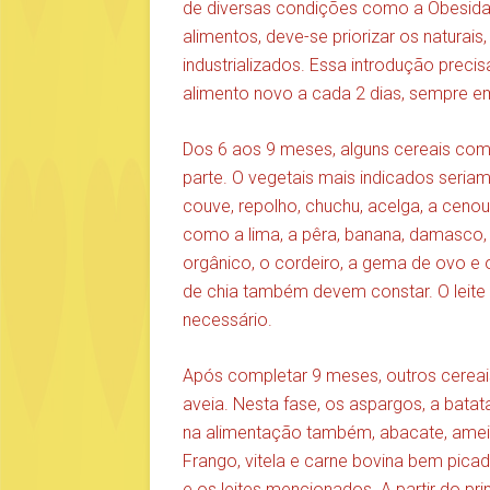
de diversas condições como a Obesidad
alimentos, deve-se priorizar os naturais
industrializados. Essa introdução preci
alimento novo a cada 2 dias, sempre e
Dos 6 aos 9 meses, alguns cereais como
parte. O vegetais mais indicados seri
couve, repolho, chuchu, acelga, a ceno
como a lima, a pêra, banana, damasco,
orgânico, o cordeiro, a gema de ovo e o
de chia também devem constar. O leite 
necessário.
Após completar 9 meses, outros cereai
aveia. Nesta fase, os aspargos, a batata
na alimentação também, abacate, ameix
Frango, vitela e carne bovina bem pic
e os leites mencionados. A partir do pr