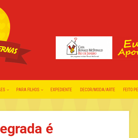
ÃES
PARA FILHOS
EXPEDIENTE
DECOR/MODA/ARTE
FEITO P
egrada é