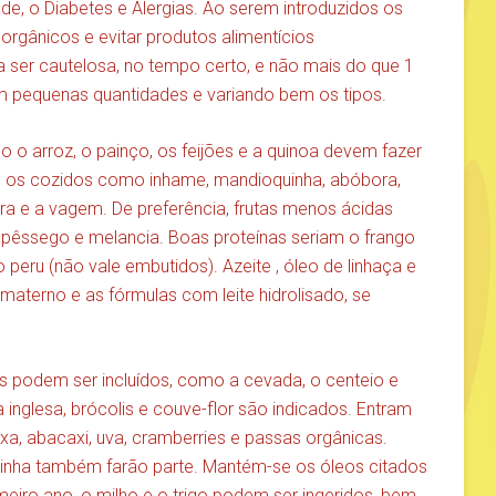
e, o Diabetes e Alergias. Ao serem introduzidos os
, orgânicos e evitar produtos alimentícios
sa ser cautelosa, no tempo certo, e não mais do que 1
m pequenas quantidades e variando bem os tipos.
 o arroz, o painço, os feijões e a quinoa devem fazer
am os cozidos como inhame, mandioquinha, abóbora,
ura e a vagem. De preferência, frutas menos ácidas
 pêssego e melancia. Boas proteínas seriam o frango
 peru (não vale embutidos). Azeite , óleo de linhaça e
materno e as fórmulas com leite hidrolisado, se
s podem ser incluídos, como a cevada, o centeio e
 inglesa, brócolis e couve-flor são indicados. Entram
a, abacaxi, uva, cramberries e passas orgânicas.
adinha também farão parte. Mantém-se os óleos citados
imeiro ano, o milho e o trigo podem ser ingeridos, bem