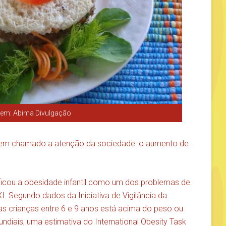
em: Abima Divulgação
tem chamado a atenção da sociedade: o aumento de
ficou a obesidade infantil como um dos problemas de
. Segundo dados da Iniciativa de Vigilância da
das crianças entre 6 e 9 anos está acima do peso ou
iais, uma estimativa do International Obesity Task