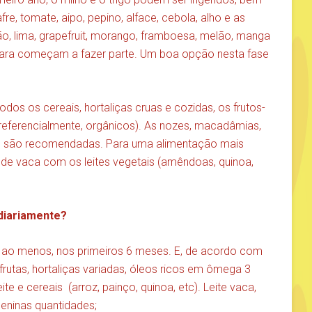
fre, tomate, aipo, pepino, alface, cebola, alho e as
imão, lima, grapefruit, morango, framboesa, melão, manga
clara começam a fazer parte. Um boa opção nesta fase
dos os cereais, hortaliças cruas e cozidas, os frutos-
 preferencialmente, orgânicos). As nozes, macadâmias,
 são recomendadas. Para uma alimentação mais
e de vaca com os leites vegetais (amêndoas, quinoa,
 diariamente?
o, ao menos, nos primeiros 6 meses. E, de acordo com
 frutas, hortaliças variadas, óleos ricos em ômega 3
eite e cereais (arroz, painço, quinoa, etc). Leite vaca,
ueninas quantidades;