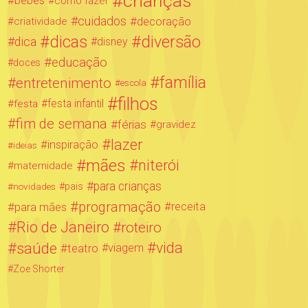
crianças
bebês
como fazer
cuidados
decoração
criatividade
dicas
diversão
dica
disney
educação
doces
família
entretenimento
escola
filhos
festa infantil
festa
fim de semana
férias
gravidez
lazer
inspiração
ideias
mães
niterói
maternidade
para crianças
novidades
pais
programação
para mães
receita
Rio de Janeiro
roteiro
saúde
vida
teatro
viagem
Zoe Shorter