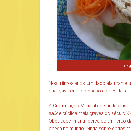
Imag
Nos últimos anos, um dado alarmante 
crianças com sobrepeso e obesidade.
A Organização Mundial da Saúde classi
saúde pública mais graves do século XXI
Obesidade Infantil, cerca de um terço 
obesa no mundo. Ainda sobre dados mund