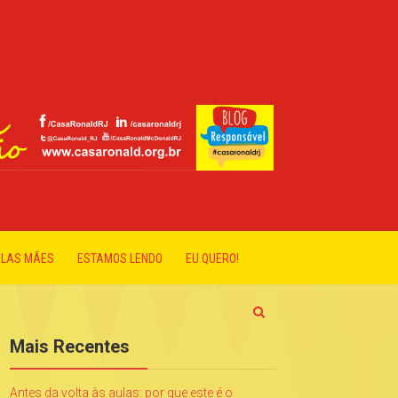
ELAS MÃES
ESTAMOS LENDO
EU QUERO!
Mais Recentes
Antes da volta às aulas: por que este é o