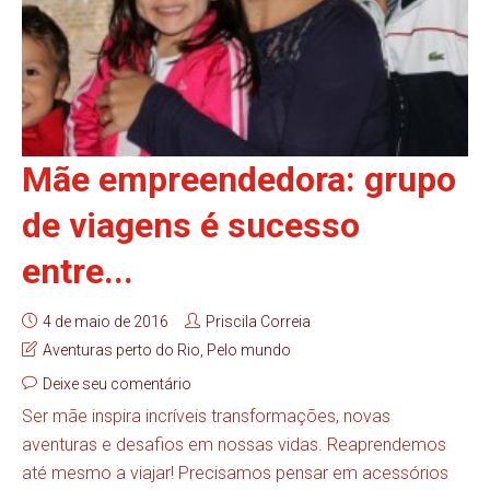
Mãe empreendedora: grupo
de viagens é sucesso
entre...
4 de maio de 2016
Priscila Correia
Aventuras perto do Rio
,
Pelo mundo
Deixe seu comentário
Ser mãe inspira incríveis transformações, novas
aventuras e desafios em nossas vidas. Reaprendemos
até mesmo a viajar! Precisamos pensar em acessórios