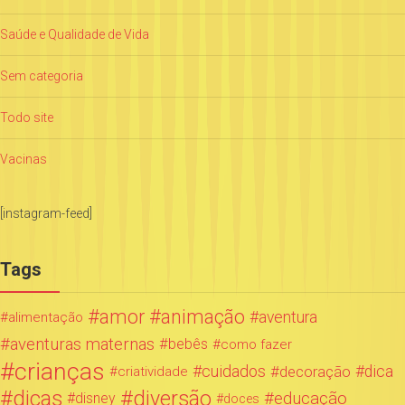
Saúde e Qualidade de Vida
Sem categoria
Todo site
Vacinas
[instagram-feed]
Tags
amor
animação
aventura
alimentação
aventuras maternas
bebês
como fazer
crianças
cuidados
decoração
dica
criatividade
dicas
diversão
educação
disney
doces