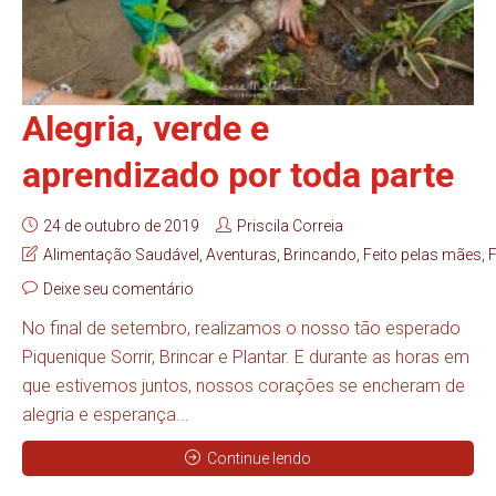
Alegria, verde e
aprendizado por toda parte
24 de outubro de 2019
Priscila Correia
Alimentação Saudável
,
Aventuras
,
Brincando
,
Feito pelas mães
,
F
Deixe seu comentário
No final de setembro, realizamos o nosso tão esperado
Piquenique Sorrir, Brincar e Plantar. E durante as horas em
que estivemos juntos, nossos corações se encheram de
alegria e esperança...
Continue lendo