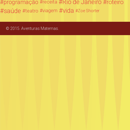
Rio de Janeiro
programação
roteiro
receita
saúde
vida
teatro
viagem
Zoe Shorter
© 2015. Aventuras Maternas.