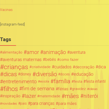
Vacinas
[instagram-feed]
Tags
amor
animação
aventura
alimentação
aventuras maternas
bebês
como fazer
crianças
cuidados
decoração
dica
criatividade
dicas
diversão
educação
disney
doces
família
entretenimento
festa infantil
festa
escola
filhos
fim de semana
férias
gravidez
ideias
mães
lazer
niterói
inspiração
maternidade
para crianças
para mães
novidades
pais