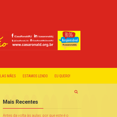
ELAS MÃES
ESTAMOS LENDO
EU QUERO!
Mais Recentes
Antes da volta às aulas: por que este é o