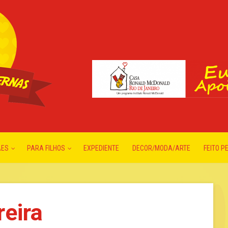
ÃES
PARA FILHOS
EXPEDIENTE
DECOR/MODA/ARTE
FEITO P
eira