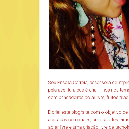
Sou Priscila Correia, assessora de impr
pela aventura que é criar filhos nos t
com brincadeiras ao ar livre, frutos ti
E criei este blog/site com o objetivo d
apuradas com mães, curiosas, festeira
ao ar livre e uma criação livre de tecn