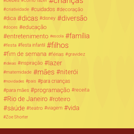
crianças
bebês
como fazer
cuidados
decoração
criatividade
dicas
diversão
dica
disney
educação
doces
família
entretenimento
escola
filhos
festa infantil
festa
fim de semana
férias
gravidez
lazer
inspiração
ideias
mães
niterói
maternidade
para crianças
novidades
pais
programação
para mães
receita
Rio de Janeiro
roteiro
saúde
vida
teatro
viagem
Zoe Shorter