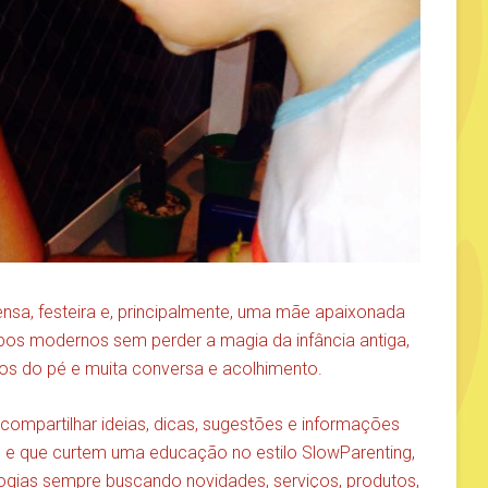
ensa, festeira e, principalmente, uma mãe apaixonada
empos modernos sem perder a magia da infância antiga,
rados do pé e muita conversa e acolhimento.
e compartilhar ideias, dicas, sugestões e informações
s e que curtem uma educação no estilo SlowParenting,
ologias sempre buscando novidades, serviços, produtos,