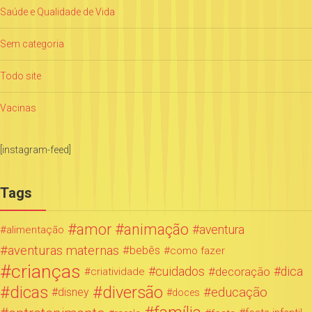
Saúde e Qualidade de Vida
Sem categoria
Todo site
Vacinas
[instagram-feed]
Tags
amor
animação
aventura
alimentação
aventuras maternas
bebês
como fazer
crianças
cuidados
decoração
dica
criatividade
dicas
diversão
educação
disney
doces