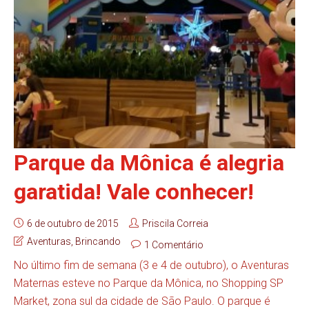
Parque da Mônica é alegria
garatida! Vale conhecer!
6 de outubro de 2015
Priscila Correia
Aventuras
,
Brincando
1 Comentário
No último fim de semana (3 e 4 de outubro), o Aventuras
Maternas esteve no Parque da Mônica, no Shopping SP
Market, zona sul da cidade de São Paulo. O parque é