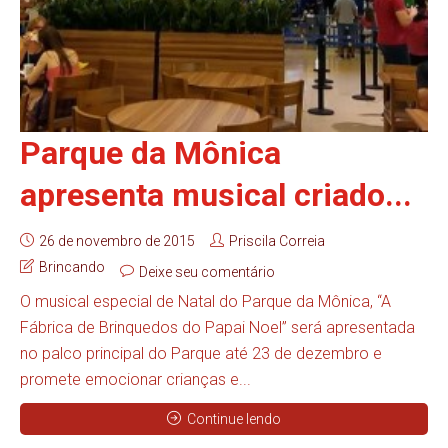
Parque da Mônica
apresenta musical criado...
26 de novembro de 2015
Priscila Correia
Brincando
Deixe seu comentário
O musical especial de Natal do Parque da Mônica, “A
Fábrica de Brinquedos do Papai Noel” será apresentada
no palco principal do Parque até 23 de dezembro e
promete emocionar crianças e...
Continue lendo