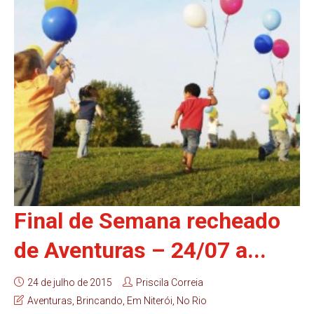
Final de Semana recheado
de Aventuras – 24/07 a...
24 de julho de 2015
Priscila Correia
Aventuras
,
Brincando
,
Em Niterói
,
No Rio