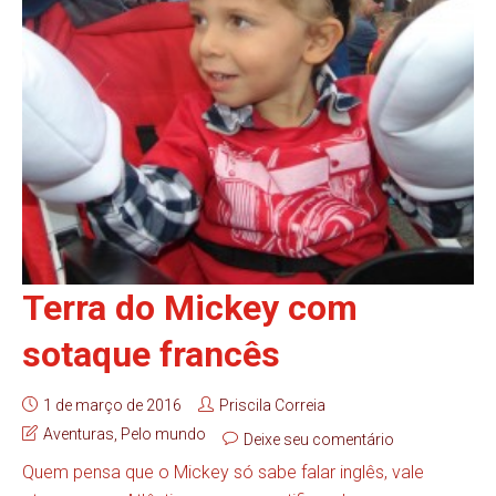
Terra do Mickey com
sotaque francês
1 de março de 2016
Priscila Correia
Aventuras
,
Pelo mundo
Deixe seu comentário
Quem pensa que o Mickey só sabe falar inglês, vale