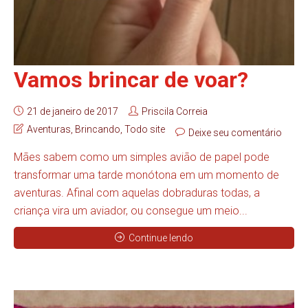
Vamos brincar de voar?
21 de janeiro de 2017
Priscila Correia
Aventuras
,
Brincando
,
Todo site
Deixe seu comentário
Mães sabem como um simples avião de papel pode
transformar uma tarde monótona em um momento de
aventuras. Afinal com aquelas dobraduras todas, a
criança vira um aviador, ou consegue um meio...
Continue lendo