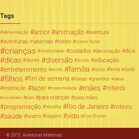
Tags
amor
animação
aventura
alimentação
aventuras maternas
bebês
como fazer
crianças
cuidados
decoração
dica
criatividade
dicas
diversão
educação
disney
doces
família
entretenimento
festa infantil
festa
escola
filhos
fim de semana
férias
gravidez
ideias
mães
lazer
niterói
inspiração
maternidade
para crianças
para mães
novidades
pais
Rio de Janeiro
programação
roteiro
receita
saúde
vida
teatro
viagem
Zoe Shorter
© 2015. Aventuras Maternas.