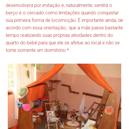
desenvolverá por imitação e, naturalmente, sentirá o
berço e o cercado como limitações quando conquistar
sua primeira forma de locomoção. É importante ainda, de
acordo com essa orientação, que a mãe passe bastante
tempo realizando suas próprias atividades dentro do
quarto do bebê para que ele se afetue ao local e não se
torne somente um dormitório *.