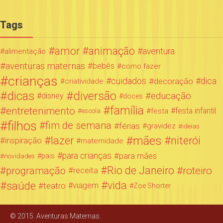
Tags
amor
animação
aventura
alimentação
aventuras maternas
bebês
como fazer
crianças
cuidados
decoração
dica
criatividade
dicas
diversão
educação
disney
doces
família
entretenimento
festa infantil
festa
escola
filhos
fim de semana
férias
gravidez
ideias
mães
lazer
niterói
inspiração
maternidade
para crianças
para mães
novidades
pais
Rio de Janeiro
programação
roteiro
receita
saúde
vida
teatro
viagem
Zoe Shorter
© 2015. Aventuras Maternas.