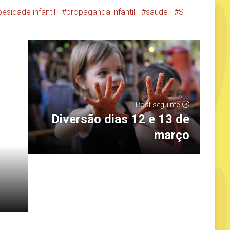
esidade infantil
propaganda infantil
saúde
STF
Post seguinte
Diversão dias 12 e 13 de
março