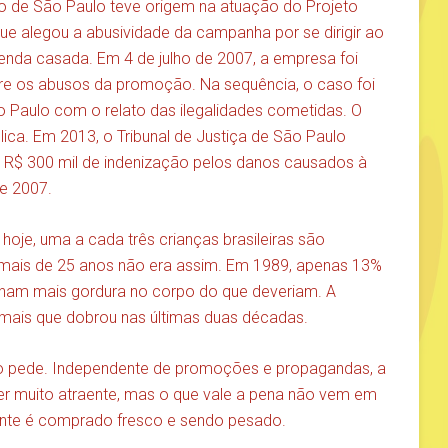
ico de São Paulo teve origem na atuação do Projeto
que alegou a abusividade da campanha por se dirigir ao
e venda casada. Em 4 de julho de 2007, a empresa foi
re os abusos da promoção. Na sequência, o caso foi
o Paulo com o relato das ilegalidades cometidas. O
blica. Em 2013, o Tribunal de Justiça de São Paulo
R$ 300 mil de indenização pelos danos causados à
de 2007.
hoje, uma a cada três crianças brasileiras são
mais de 25 anos não era assim. Em 1989, apenas 13%
inham mais gordura no corpo do que deveriam. A
mais que dobrou nas últimas duas décadas.
ilho pede. Independente de promoções e propagandas, a
er muito atraente, mas o que vale a pena não vem em
te é comprado fresco e sendo pesado.