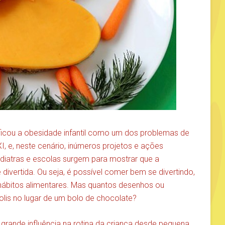
ficou a obesidade infantil como um dos problemas de
I, e, neste cenário, inúmeros projetos e ações
ediatras e escolas surgem para mostrar que a
 divertida. Ou seja, é possível comer bem se divertindo,
hábitos alimentares. Mas quantos desenhos ou
s no lugar de um bolo de chocolate?
rande influência na rotina da criança desde pequena