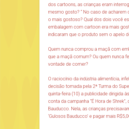
dos cartoons, as crianças eram interro
mesmo gosto? “ No caso de acharem dif
o mais gostoso? Qual dos dois você es
embalagem com cartoon era mais gosto
indicaram que o produto sem o apelo d
Quem nunca comprou a maçã com emba
que a maçã comum? Ou quem nunca fez 
vontade de comer?
O raciocínio da indústria alimentícia, i
decisão tomada pela 2ª Turma do Superio
quinta-feira (10) a publicidade dirigida
conta da campanha “É Hora de Shrek”, 
Bauducco. Nela, as crianças precisavam
‘Gulosos Bauducco’ e pagar mais R$5,00