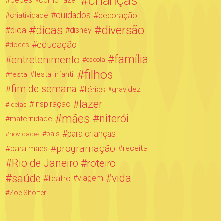
crianças
bebês
como fazer
cuidados
decoração
criatividade
dicas
diversão
dica
disney
educação
doces
família
entretenimento
escola
filhos
festa infantil
festa
fim de semana
férias
gravidez
lazer
inspiração
ideias
mães
niterói
maternidade
para crianças
novidades
pais
programação
para mães
receita
Rio de Janeiro
roteiro
saúde
vida
teatro
viagem
Zoe Shorter