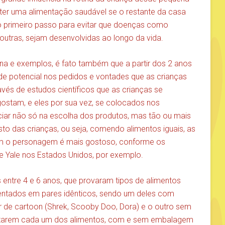
 ter uma alimentação saudável se o restante da casa
o primeiro passo para evitar que doenças como
 outras, sejam desenvolvidas ao longo da vida.
na e exemplos, é fato também que a partir dos 2 anos
e potencial nos pedidos e vontades que as crianças
vés de estudos científicos que as crianças se
stam, e eles por sua vez, se colocados nos
ciar não só na escolha dos produtos, mas tão ou mais
osto das crianças, ou seja, comendo alimentos iguais, as
com o personagem é mais gostoso, conforme os
e Yale nos Estados Unidos, por exemplo.
entre 4 e 6 anos, que provaram tipos de alimentos
esentados em pares idênticos, sendo um deles com
e cartoon (Shrek, Scooby Doo, Dora) e o outro sem
tarem cada um dos alimentos, com e sem embalagem