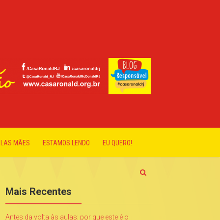
ELAS MÃES
ESTAMOS LENDO
EU QUERO!
Mais Recentes
Antes da volta às aulas: por que este é o