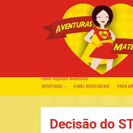
Filhos Inspiram Aventuras
AVENTURAS
A MÃE AVENTUREIRA
PARA M
Decisão do ST