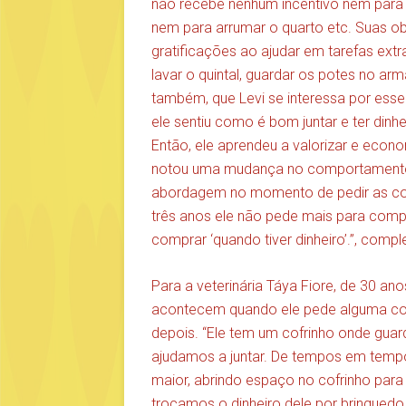
não recebe nenhum incentivo nem para
nem para arrumar o quarto etc. Suas o
gratificações ao ajudar em tarefas extra
lavar o quintal, guardar os potes no armá
também, que Levi se interessa por esse
ele sentiu como é bom juntar e ter din
Então, ele aprendeu a valorizar e econo
notou uma mudança no comportamento de
abordagem no momento de pedir as coi
três anos ele não pede mais para comp
comprar ‘quando tiver dinheiro’.”, comp
Para a veterinária Táya Fiore, de 30 a
acontecem quando ele pede alguma cois
depois. “Ele tem um cofrinho onde guar
ajudamos a juntar. De tempos em temp
maior, abrindo espaço no cofrinho par
trocamos o dinheiro dele por brinquedo