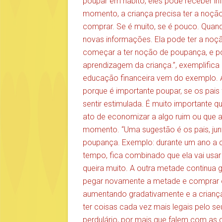
poupar em hábito, eles pode receber 
momento, a criança precisa ter a noção 
comprar. Se é muito, se é pouco. Quand
novas informações. Ela pode ter a noçã
começar a ter noção de poupança, e po
aprendizagem da criança.”, exemplifica
educação financeira vem do exemplo. 
porque é importante poupar, se os pais
sentir estimulada. É muito importante qu
ato de economizar a algo ruim ou que a
momento. “Uma sugestão é os pais, jun
poupança. Exemplo: durante um ano a c
tempo, fica combinado que ela vai usa
queira muito. A outra metade continua
pegar novamente a metade e comprar out
aumentando gradativamente e a criança 
ter coisas cada vez mais legais pelo se
perdulário, por mais que falem com as 