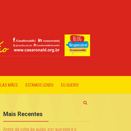
ELAS MÃES
ESTAMOS LENDO
EU QUERO!
Mais Recentes
Antes da volta às aulas: por que este é o