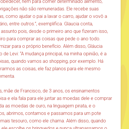
 obedecer, nem para comer determinado alimento,
brigações não são remuneradas. Ele recebe suas
s, como ajudar o pai a lavar o carro, ajudar o vovô a
rio, entre outros.”, exemplifica. Glaucia conta,
 assunto pois, desde o primeiro ano que fizeram isso,
heiro para comprar as coisas que pede o ano todo.
mizar para o próprio benefício. Além disso, Gláucia
 Levi: “A mudança principal, na minha opinião, é a
sas, quando vamos ao shopping, por exemplo. Há
rarmos as coisas, ele faz planos para ele mesmo
lementa.
nos, mãe de Francisco, de 3 anos, os ensinamentos
a e ela fala para ele juntar as moedas dele e comprar
da as moedas de ouro, na linguagem pirata, e o
os, abrimos, contamos e passamos para um pote
a mais tesouro, como ele chama. Além disso, quando
, ele escolhe os brinquedos e nunca ultrapassamos o