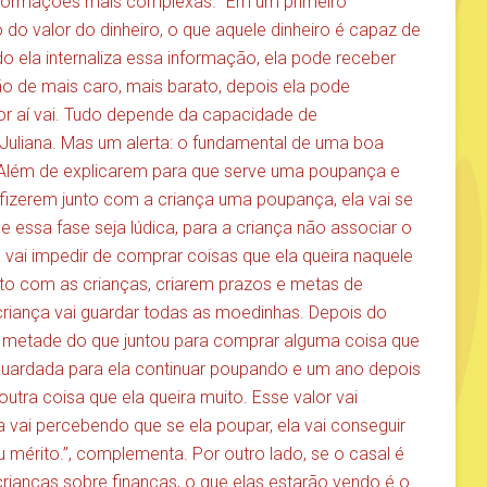
informações mais complexas. “Em um primeiro
do valor do dinheiro, o que aquele dinheiro é capaz de
o ela internaliza essa informação, ela pode receber
o de mais caro, mais barato, depois ela pode
r aí vai. Tudo depende da capacidade de
 Juliana. Mas um alerta: o fundamental de uma boa
Além de explicarem para que serve uma poupança e
 fizerem junto com a criança uma poupança, ela vai se
e essa fase seja lúdica, para a criança não associar o
 vai impedir de comprar coisas que ela queira naquele
to com as crianças, criarem prazos e metas de
riança vai guardar todas as moedinhas. Depois do
r metade do que juntou para comprar alguma coisa que
 guardada para ela continuar poupando e um ano depois
ra coisa que ela queira muito. Esse valor vai
vai percebendo que se ela poupar, ela vai conseguir
u mérito.”, complementa. Por outro lado, se o casal é
crianças sobre finanças, o que elas estarão vendo é o