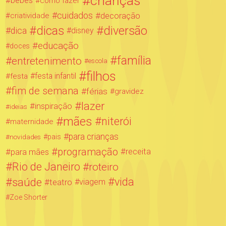
crianças
bebês
como fazer
cuidados
decoração
criatividade
dicas
diversão
dica
disney
educação
doces
família
entretenimento
escola
filhos
festa infantil
festa
fim de semana
férias
gravidez
lazer
inspiração
ideias
mães
niterói
maternidade
para crianças
novidades
pais
programação
para mães
receita
Rio de Janeiro
roteiro
saúde
vida
teatro
viagem
Zoe Shorter