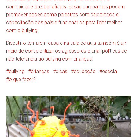
comunidade traz benefícios. Essas campanhas podem
promover ações como palestras com psicólogos e
capacitação dos pais e funcionários para lidar melhor
com o bullying.
Discutir o tema em casa e na sala de aula também é um
meio de conscientizar os agressores e criar políticas de
não tolerância ao bullying com crianças.
bullying
crianças
dicas
educação
escola
o que fazer?