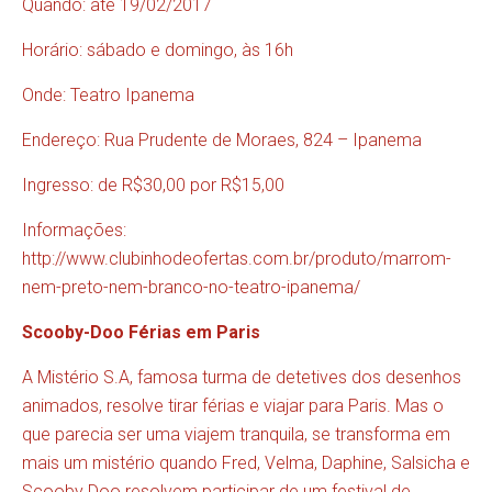
Quando: até 19/02/2017
Horário: sábado e domingo, às 16h
Onde: Teatro Ipanema
Endereço: Rua Prudente de Moraes, 824 – Ipanema
Ingresso: de R$30,00 por R$15,00
Informações:
http://www.clubinhodeofertas.com.br/produto/marrom-
nem-preto-nem-branco-no-teatro-ipanema/
Scooby-Doo Férias em Paris
A Mistério S.A, famosa turma de detetives dos desenhos
animados, resolve tirar férias e viajar para Paris. Mas o
que parecia ser uma viajem tranquila, se transforma em
mais um mistério quando Fred, Velma, Daphine, Salsicha e
Scooby Doo resolvem participar de um festival de