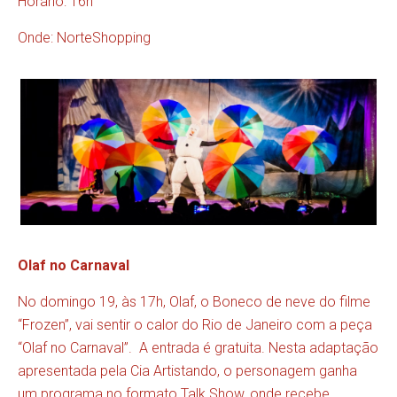
Horário: 16h
Onde: NorteShopping
Olaf no Carnaval
No domingo 19, às 17h, Olaf, o Boneco de neve do filme
“Frozen”, vai sentir o calor do Rio de Janeiro com a peça
“Olaf no Carnaval”. A entrada é gratuita. Nesta adaptação
apresentada pela Cia Artistando, o personagem ganha
um programa no formato Talk Show, onde recebe