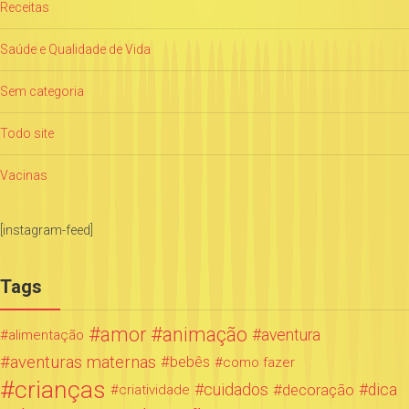
Receitas
Saúde e Qualidade de Vida
Sem categoria
Todo site
Vacinas
[instagram-feed]
Tags
amor
animação
aventura
alimentação
aventuras maternas
bebês
como fazer
crianças
cuidados
decoração
dica
criatividade