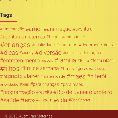
Tags
amor
animação
aventura
alimentação
aventuras maternas
bebês
como fazer
crianças
cuidados
decoração
dica
criatividade
dicas
diversão
educação
disney
doces
família
entretenimento
festa infantil
festa
escola
filhos
fim de semana
férias
gravidez
ideias
mães
lazer
niterói
inspiração
maternidade
para crianças
para mães
novidades
pais
Rio de Janeiro
programação
roteiro
receita
saúde
vida
teatro
viagem
Zoe Shorter
© 2015. Aventuras Maternas.