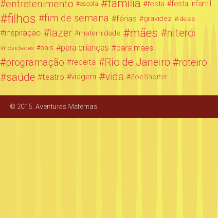
família
entretenimento
festa infantil
festa
escola
filhos
fim de semana
férias
gravidez
ideias
mães
lazer
niterói
inspiração
maternidade
para crianças
para mães
novidades
pais
Rio de Janeiro
programação
roteiro
receita
saúde
vida
teatro
viagem
Zoe Shorter
© 2015. Aventuras Maternas.