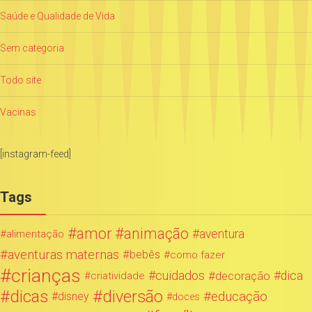
Saúde e Qualidade de Vida
Sem categoria
Todo site
Vacinas
[instagram-feed]
Tags
amor
animação
aventura
alimentação
aventuras maternas
bebês
como fazer
crianças
cuidados
decoração
dica
criatividade
dicas
diversão
educação
disney
doces