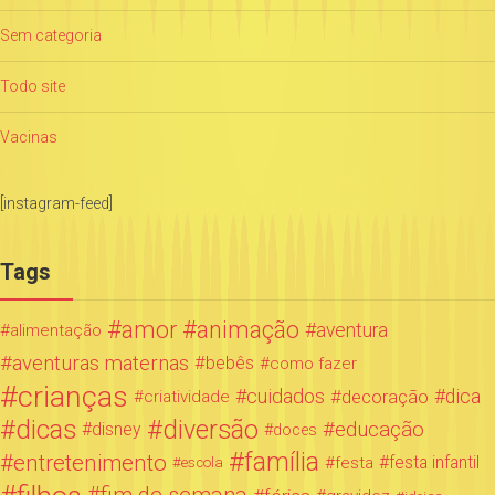
Sem categoria
Todo site
Vacinas
[instagram-feed]
Tags
amor
animação
aventura
alimentação
aventuras maternas
bebês
como fazer
crianças
cuidados
decoração
dica
criatividade
dicas
diversão
educação
disney
doces
família
entretenimento
festa infantil
festa
escola