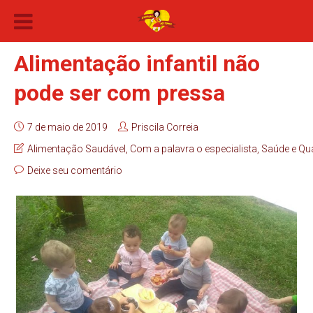
Alimentação infantil não
pode ser com pressa
7 de maio de 2019
Priscila Correia
Alimentação Saudável
,
Com a palavra o especialista
,
Saúde e Qua
Deixe seu comentário