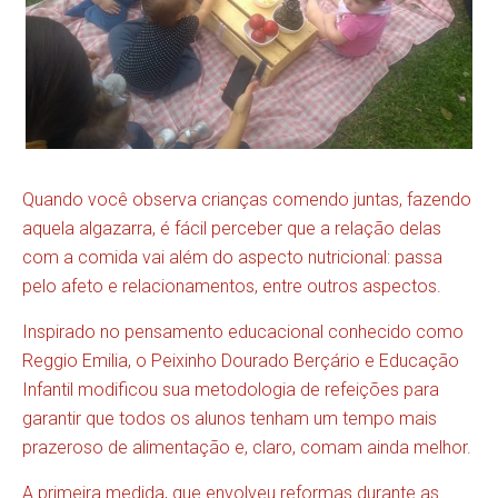
Quando você observa crianças comendo juntas, fazendo
aquela algazarra, é fácil perceber que a relação delas
com a comida vai além do aspecto nutricional: passa
pelo afeto e relacionamentos, entre outros aspectos.
Inspirado no pensamento educacional conhecido como
Reggio Emilia, o Peixinho Dourado Berçário e Educação
Infantil modificou sua metodologia de refeições para
garantir que todos os alunos tenham um tempo mais
prazeroso de alimentação e, claro, comam ainda melhor.
A primeira medida, que envolveu reformas durante as