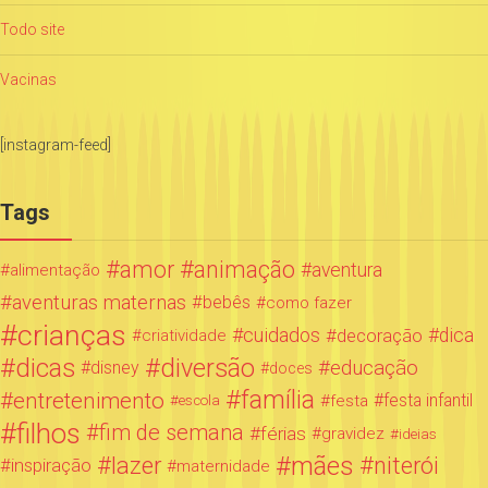
Todo site
Vacinas
[instagram-feed]
Tags
amor
animação
aventura
alimentação
aventuras maternas
bebês
como fazer
crianças
cuidados
decoração
dica
criatividade
dicas
diversão
educação
disney
doces
família
entretenimento
festa infantil
festa
escola
filhos
fim de semana
férias
gravidez
ideias
mães
lazer
niterói
inspiração
maternidade