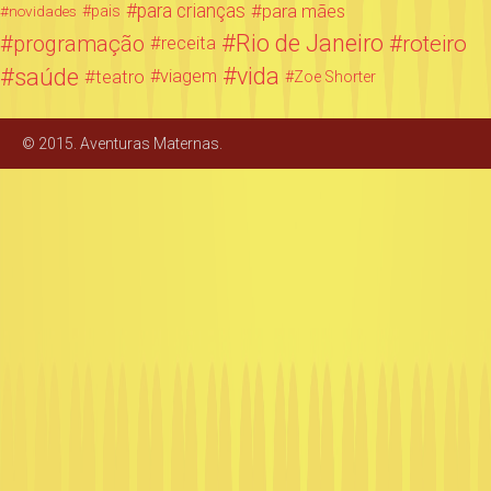
para crianças
para mães
novidades
pais
Rio de Janeiro
programação
roteiro
receita
saúde
vida
teatro
viagem
Zoe Shorter
© 2015. Aventuras Maternas.