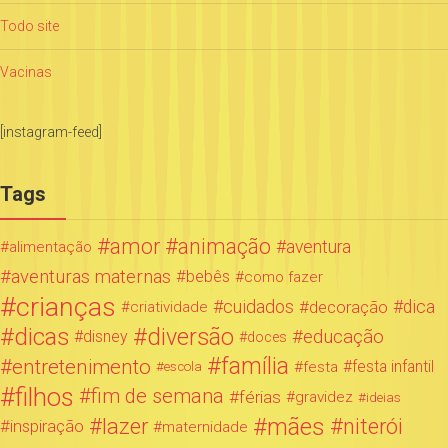
Todo site
Vacinas
[instagram-feed]
Tags
amor
animação
aventura
alimentação
aventuras maternas
bebês
como fazer
crianças
cuidados
decoração
dica
criatividade
dicas
diversão
educação
disney
doces
família
entretenimento
festa infantil
festa
escola
filhos
fim de semana
férias
gravidez
ideias
mães
lazer
niterói
inspiração
maternidade