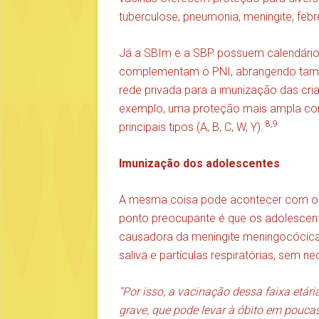
tuberculose, pneumonia, meningite, febr
Já a SBIm e a SBP possuem calendár
complementam o PNI, abrangendo també
rede privada para a imunização das cri
exemplo, uma proteção mais ampla co
8,9
principais tipos (A, B, C, W, Y).
Imunização dos adolescentes
A mesma coisa pode acontecer com os 
ponto preocupante é que os adolescente
causadora da meningite meningocócica 
saliva e partículas respiratórias, sem 
“Por isso, a vacinação dessa faixa etá
grave, que pode levar à óbito em pouca