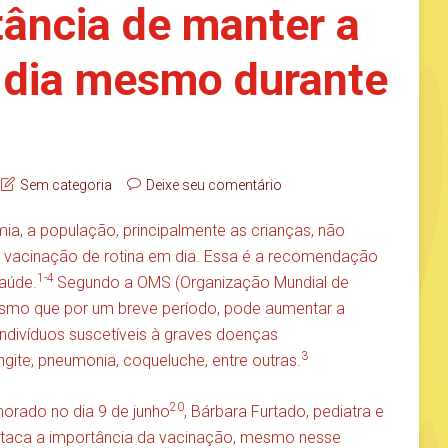
tância de manter a
 dia mesmo durante
Sem categoria
Deixe seu comentário
a, a população, principalmente as crianças, não
a vacinação de rotina em dia. Essa é a recomendação
1-4
saúde.
Segundo a OMS (Organização Mundial de
esmo que por um breve período, pode aumentar a
indivíduos suscetíveis à graves doenças
3
ite, pneumonia, coqueluche, entre outras.
20
orado no dia 9 de junho
, Bárbara Furtado, pediatra e
staca a importância da vacinação, mesmo nesse