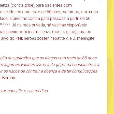
nfluenza (contra gripe) para pacientes com
anos e idosos com mais de 60 anos; sarampo, caxumba
idade; e pneumocócica para pessoas a partir de 60
8,19,22
.
Já na rede privada, há vacinas disponíveis
pa); pneumocócica; influenza (contra gripe) para os
alvo do PNI; herpes zoster; hepatite A e B, meningite
cção dos pulmões que os idosos com mais de 65 anos
om algumas vacinas como a da gripe, da coqueluche e a
 os riscos de contrair a doença e de ter complicações
a Bárbara.
avor, consulte o seu médico.