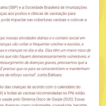
atria (SBP) e a Sociedade Brasileira de Imunizações
ças aos postos e clínicas de vacinação para
 pode impactar nas coberturas vacinais e colocar a
e, nossas atividades diárias e o contato social em
ianças vão voltar a frequentar creches e escolas, e
as e crianças no dia-a-dia. Elas têm um maior risco de
ara que não fiquem desnecessariamente vulneráveis, e
essurgimento de doenças graves, precisamos que a
 É preciso que os pais se conscientizem e mantenham
es de reforço vacinal
”, conta Bárbara.
ção das crianças de acordo com o calendário do
I) e todas as vacinas recomendadas no PNI estão
de saúde pelo Sistema Único de Saúde (SUS). Essas
as doenças como poliomielite, coqueluche, hepatite,