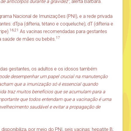
de anticorpos durante a gravidez”,
alerta Bárbara.
grama Nacional de Imunizações (PNI), e a rede privada
tes: dTpa (difteria, tétano e coqueluche); dT (difteria e
16,21
ripe).
As vacinas recomendadas para gestantes
17
à saúde de mães ou bebês.
 das gestantes, os adultos e os idosos também
 pode desempenhar um papel crucial na manutenção
 acham que a imunização só é essencial quando
ida traz muitos benefícios que se acumulam para a
 importante que todos entendam que a vacinação é uma
nvelhecimento saudável e evitar a propagação de
disponibiliza, por meio do PNI, seis vacinas: hepatite B;