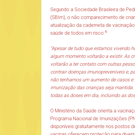
Segundo a Sociedade Brasileira de Pedi
(SBIm), o não comparecimento de crian
atualização da caderneta de vacinação,
6
saúde de todos em risco.
“Apesar de tudo que estamos vivendo hoj
algum momento voltarão a existir. As cr
voltarão a ter contato com outras pesso
contrair doenças imunopreveníveis e, p
não tenhamos um aumento de casos e r
imunização das crianças seja mantida.
todas as doses em dia, incluindo as dos
O Ministério da Saúde orienta a vacina
Programa Nacional de Imunizações (PN
disponíveis gratuitamente nos postos 
vacinas oferecem proteção para divers