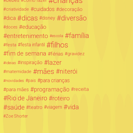
crianças
bebês
como fazer
cuidados
decoração
criatividade
dicas
diversão
dica
disney
educação
doces
família
entretenimento
escola
filhos
festa infantil
festa
fim de semana
férias
gravidez
lazer
inspiração
ideias
mães
niterói
maternidade
para crianças
novidades
pais
programação
para mães
receita
Rio de Janeiro
roteiro
saúde
vida
teatro
viagem
Zoe Shorter