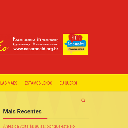
ELAS MÃES
ESTAMOS LENDO
EU QUERO!
Mais Recentes
Antes da volta às aulas: por que este é o