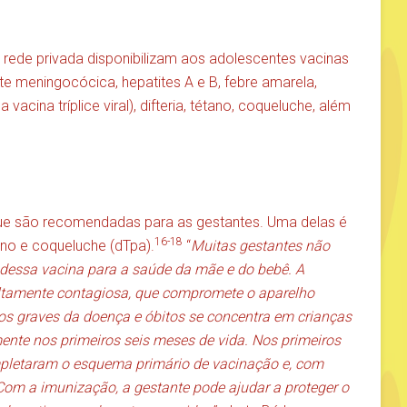
a rede privada disponibilizam aos adolescentes vacinas
e meningocócica, hepatites A e B, febre amarela,
acina tríplice viral), difteria, tétano, coqueluche, além
ue são recomendadas para as gestantes. Uma delas é
16-18
tano e coqueluche (dTpa).
“
Muitas gestantes não
dessa vacina para a saúde da mãe e do bebê. A
ltamente contagiosa, que compromete o aparelho
os graves da doença e óbitos se concentra em crianças
nte nos primeiros seis meses de vida. Nos primeiros
pletaram o esquema primário de vacinação e, com
 Com a imunização, a gestante pode ajudar a proteger o