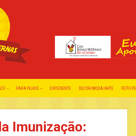
ÃES
PARA FILHOS
EXPEDIENTE
DECOR/MODA/ARTE
FEITO P
da Imunização: