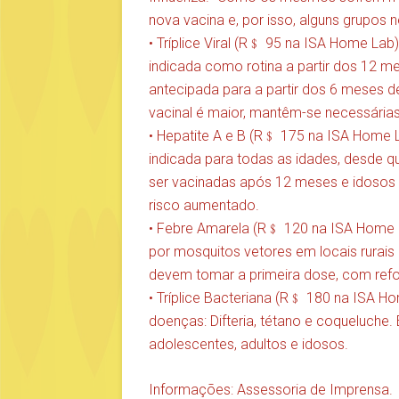
nova vacina e, por isso, alguns grupos 
• Tríplice Viral (R﹩ 95 na ISA Home L
indicada como rotina a partir dos 12 m
antecipada para a partir dos 6 meses de
vacinal é maior, mantêm-se necessária
• Hepatite A e B (R﹩ 175 na ISA Home La
indicada para todas as idades, desde q
ser vacinadas após 12 meses e idosos 
risco aumentado.
• Febre Amarela (R﹩ 120 na ISA Home L
por mosquitos vetores em locais rurais
devem tomar a primeira dose, com refo
• Tríplice Bacteriana (R﹩ 180 na ISA 
doenças: Difteria, tétano e coqueluche. 
adolescentes, adultos e idosos.
Informações: Assessoria de Imprensa.