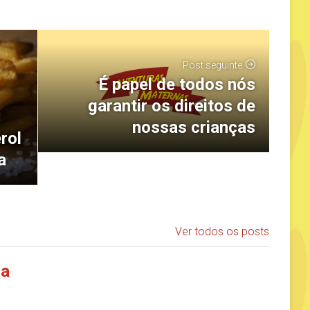
Post seguinte
É papel de todos nós
garantir os direitos de
nossas crianças
rol
a
Ver todos os posts
ia