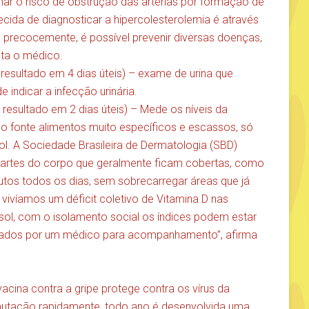
nar o risco de obstrução das artérias por formação de
ecida de diagnosticar a hipercolesterolemia é através
precocemente, é possível prevenir diversas doenças,
nta o médico.
resultado em 4 dias úteis) – exame de urina que
e indicar a infecção urinária.
resultado em 2 dias úteis) – Mede os níveis da
o fonte alimentos muito específicos e escassos, só
ol. A Sociedade Brasileira de Dermatologia (SBD)
 partes do corpo que geralmente ficam cobertas, como
nutos todos os dias, sem sobrecarregar áreas que já
 vivíamos um déficit coletivo de Vitamina D nas
sol, com o isolamento social os índices podem estar
ecados por um médico para acompanhamento”, afirma
acina contra a gripe protege contra os vírus da
utação rapidamente, todo ano é desenvolvida uma