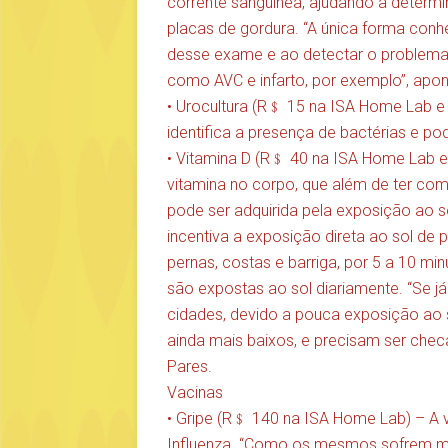
corrente sanguínea, ajudando a determi
placas de gordura. “A única forma conh
desse exame e ao detectar o problema 
como AVC e infarto, por exemplo”, apo
• Urocultura (R﹩ 15 na ISA Home Lab e 
identifica a presença de bactérias e pod
• Vitamina D (R﹩ 40 na ISA Home Lab e 
vitamina no corpo, que além de ter com
pode ser adquirida pela exposição ao s
incentiva a exposição direta ao sol de
pernas, costas e barriga, por 5 a 10 mi
são expostas ao sol diariamente. “Se já
cidades, devido a pouca exposição ao 
ainda mais baixos, e precisam ser ch
Pares.
Vacinas
• Gripe (R﹩ 140 na ISA Home Lab) – A v
Influenza. “Como os mesmos sofrem m