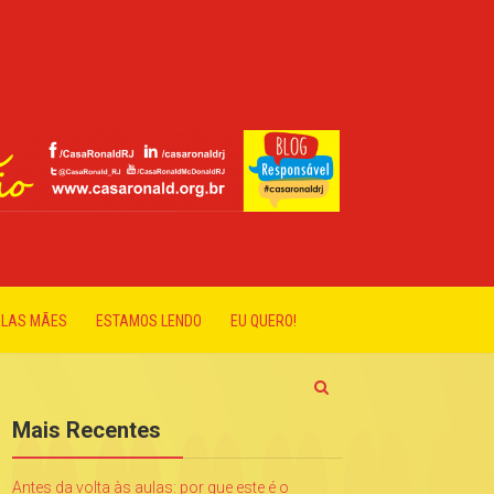
ELAS MÃES
ESTAMOS LENDO
EU QUERO!
Mais Recentes
Antes da volta às aulas: por que este é o