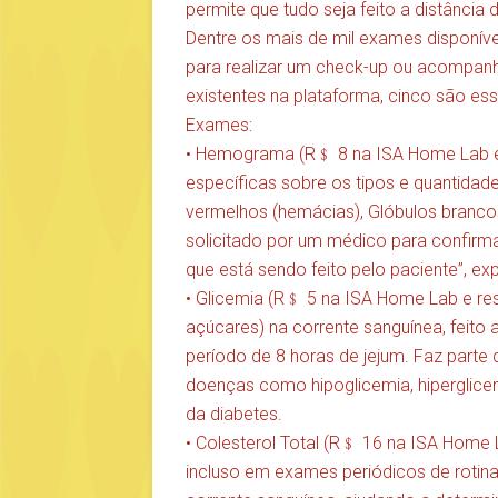
permite que tudo seja feito a distância 
Dentre os mais de mil exames disponíve
para realizar um check-up ou acompanh
existentes na plataforma, cinco são ess
Exames:
• Hemograma (R﹩ 8 na ISA Home Lab e r
específicas sobre os tipos e quantid
vermelhos (hemácias), Glóbulos brancos
solicitado por um médico para confirm
que está sendo feito pelo paciente”, exp
• Glicemia (R﹩ 5 na ISA Home Lab e resu
açúcares) na corrente sanguínea, feito
período de 8 horas de jejum. Faz parte 
doenças como hipoglicemia, hipergli
da diabetes.
• Colesterol Total (R﹩ 16 na ISA Home 
incluso em exames periódicos de rotina, 