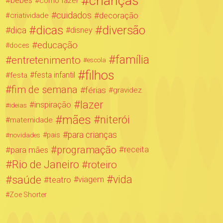
crianças
bebês
como fazer
cuidados
decoração
criatividade
dicas
diversão
dica
disney
educação
doces
família
entretenimento
escola
filhos
festa infantil
festa
fim de semana
férias
gravidez
lazer
inspiração
ideias
mães
niterói
maternidade
para crianças
novidades
pais
programação
para mães
receita
Rio de Janeiro
roteiro
saúde
vida
teatro
viagem
Zoe Shorter