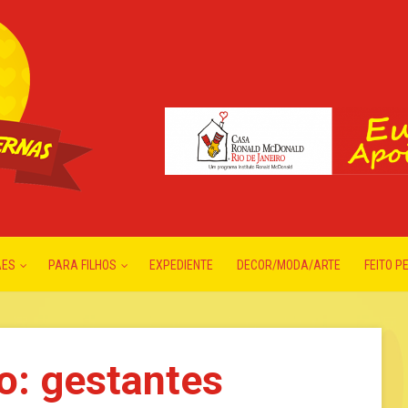
ÃES
PARA FILHOS
EXPEDIENTE
DECOR/MODA/ARTE
FEITO P
o: gestantes