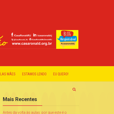
ELAS MÃES
ESTAMOS LENDO
EU QUERO!
Mais Recentes
Antes da volta às aulas: por que este é o