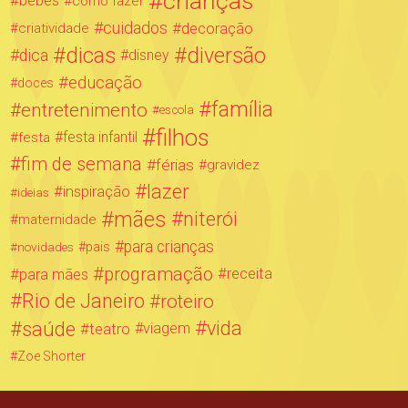
crianças
bebês
como fazer
cuidados
decoração
criatividade
dicas
diversão
dica
disney
educação
doces
família
entretenimento
escola
filhos
festa infantil
festa
fim de semana
férias
gravidez
lazer
inspiração
ideias
mães
niterói
maternidade
para crianças
novidades
pais
programação
para mães
receita
Rio de Janeiro
roteiro
saúde
vida
teatro
viagem
Zoe Shorter