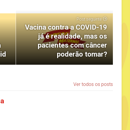
Post seguinte
Vacina contra a COVID-19
já é realidade, mas os
pacientes com câncer
a
poderão tomar?
id
Ver todos os posts
ia