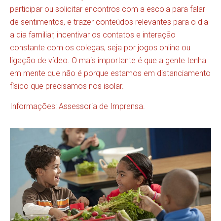
participar ou solicitar encontros com a escola para falar
de sentimentos, e trazer conteúdos relevantes para o dia
a dia familiar, incentivar os contatos e interação
constante com os colegas, seja por jogos online ou
ligação de vídeo. O mais importante é que a gente tenha
em mente que não é porque estamos em distanciamento
físico que precisamos nos isolar.
Informações: Assessoria de Imprensa.