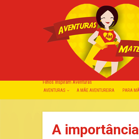
Filhos Inspiram Aventuras
AVENTURAS
A MÃE AVENTUREIRA
PARA M
A importância