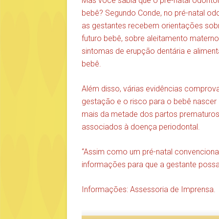
Mas você sabia que o pré-natal odonto
bebê? Segundo Conde, no pré-natal odo
as gestantes recebem orientações sob
futuro bebê, sobre aleitamento materno, 
sintomas de erupção dentária e alimen
bebê.
Além disso, várias evidências comprova
gestação e o risco para o bebê nasce
mais da metade dos partos prematuros,
associados à doença periodontal.
“Assim como um pré-natal convencional
informações para que a gestante possa 
Informações: Assessoria de Imprensa.