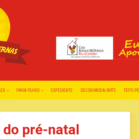
ÃES
PARA FILHOS
EXPEDIENTE
DECOR/MODA/ARTE
FEITO P
 do pré-natal