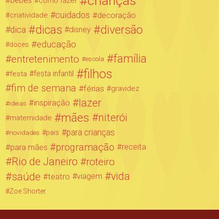
crianças
bebês
como fazer
cuidados
decoração
criatividade
dicas
diversão
dica
disney
educação
doces
família
entretenimento
escola
filhos
festa infantil
festa
fim de semana
férias
gravidez
lazer
inspiração
ideias
mães
niterói
maternidade
para crianças
novidades
pais
programação
para mães
receita
Rio de Janeiro
roteiro
saúde
vida
teatro
viagem
Zoe Shorter