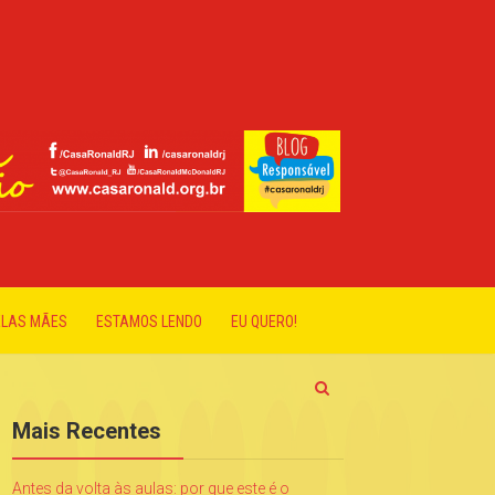
ELAS MÃES
ESTAMOS LENDO
EU QUERO!
Mais Recentes
Antes da volta às aulas: por que este é o