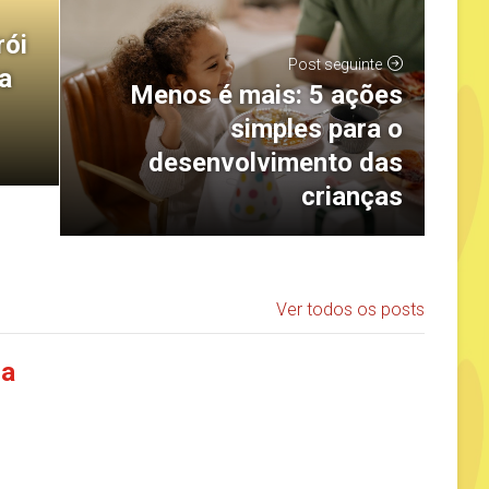
rói
Post seguinte
a
Menos é mais: 5 ações
simples para o
desenvolvimento das
crianças
Ver todos os posts
ia