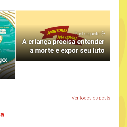
Post seguinte
A criança precisa entender
a morte e expor seu luto
go:
s
Ver todos os posts
ia