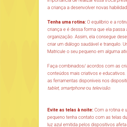
importância de realizar essa troca pr
a criança a desenvolver novas habilidad
Tenha uma rotina:
O equilíbrio e a rot
criança e é dessa forma que ela passa a
organização. Assim, ela consegue dese
criar um diálogo saudável e tranquilo. U
Matricule o seu pequeno em alguma ativi
Faça combinados/ acordos com as crian
conteúdos mais criativos e educativos. 
as ferramentas disponíveis nos disposit
tablet, smartphone
ou
televisão
.
Evite as telas à noite:
Com a rotina e 
pequeno tenha contato com as telas du
luz azul emitida pelos dispositivos afe