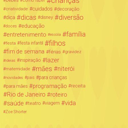
crianças
bebês
como fazer
cuidados
decoração
criatividade
dicas
diversão
dica
disney
educação
doces
família
entretenimento
escola
filhos
festa infantil
festa
fim de semana
férias
gravidez
lazer
inspiração
ideias
mães
niterói
maternidade
para crianças
novidades
pais
programação
para mães
receita
Rio de Janeiro
roteiro
saúde
vida
teatro
viagem
Zoe Shorter