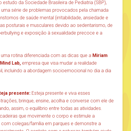
 o
estudo da Sociedade Brasileira de Pediatria (SBP)
,
ara uma série de problemas provocados pela chamada
anstornos de saúde mental (irritabilidade, ansiedade e
mas posturais e musculares devido ao sedentarismo, de
erbullying e exposição à sexualidade precoce e a
 uma rotina diferenciada com as dicas que a
Miriam
Mind Lab,
empresa que visa mudar a realidade
l, incluindo a abordagem socioemocional no dia a dia
teja presente:
Esteja presente e viva esses
ações, brinque, ensine, acolha e converse com ele de
do, assim, o equilíbrio entre todas as atividades.
ncadeiras que movimente o corpo e estimule a
s com colegas/família em parques e demonstre a