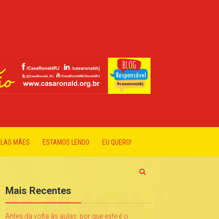
ELAS MÃES
ESTAMOS LENDO
EU QUERO!
Mais Recentes
Antes da volta às aulas: por que este é o