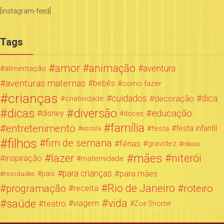
[instagram-feed]
Tags
amor
animação
aventura
alimentação
aventuras maternas
bebês
como fazer
crianças
cuidados
decoração
dica
criatividade
dicas
diversão
educação
disney
doces
família
entretenimento
festa infantil
festa
escola
filhos
fim de semana
férias
gravidez
ideias
mães
lazer
niterói
inspiração
maternidade
para crianças
para mães
novidades
pais
Rio de Janeiro
programação
roteiro
receita
saúde
vida
teatro
viagem
Zoe Shorter