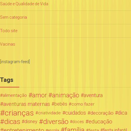
Saúde e Qualidade de Vida
Sem categoria
Todo site
Vacinas
[instagram-feed]
Tags
amor
animação
aventura
alimentação
aventuras maternas
bebês
como fazer
crianças
cuidados
decoração
dica
criatividade
dicas
diversão
educação
disney
doces
família
entretenimento
festa infantil
festa
escola