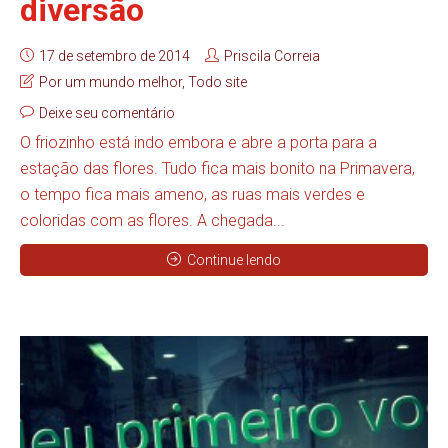
diversão
17 de setembro de 2014
Priscila Correia
Por um mundo melhor
,
Todo site
Deixe seu comentário
O friozinho está indo embora e abre a porta para a
estação das flores. Tudo fica mais bonito na Primavera,
o tempo fica mais ameno, as ruas mais verdes e
coloridas com as flores. A chegada...
Continue lendo