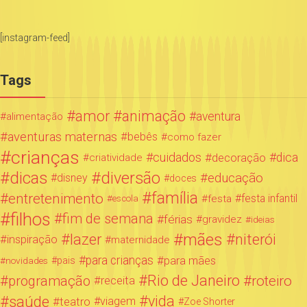
[instagram-feed]
Tags
amor
animação
aventura
alimentação
aventuras maternas
bebês
como fazer
crianças
cuidados
decoração
dica
criatividade
dicas
diversão
educação
disney
doces
família
entretenimento
festa infantil
festa
escola
filhos
fim de semana
férias
gravidez
ideias
mães
lazer
niterói
inspiração
maternidade
para crianças
para mães
novidades
pais
Rio de Janeiro
programação
roteiro
receita
saúde
vida
teatro
viagem
Zoe Shorter