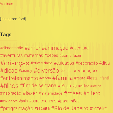
Vacinas
[instagram-feed]
Tags
amor
animação
aventura
alimentação
aventuras maternas
bebês
como fazer
crianças
cuidados
decoração
dica
criatividade
dicas
diversão
educação
disney
doces
família
entretenimento
festa infantil
festa
escola
filhos
fim de semana
férias
gravidez
ideias
mães
lazer
niterói
inspiração
maternidade
para crianças
para mães
novidades
pais
Rio de Janeiro
programação
roteiro
receita