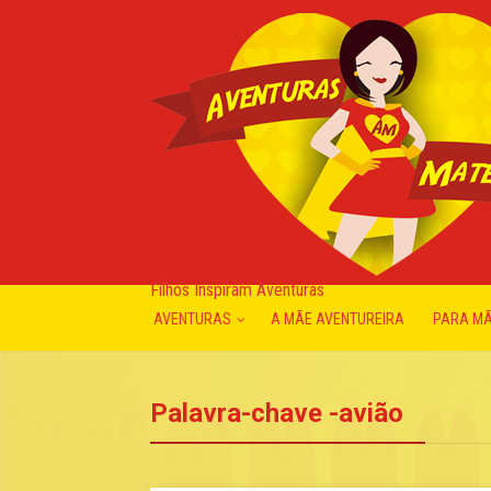
Filhos Inspiram Aventuras
AVENTURAS
A MÃE AVENTUREIRA
PARA M
Palavra-chave -avião