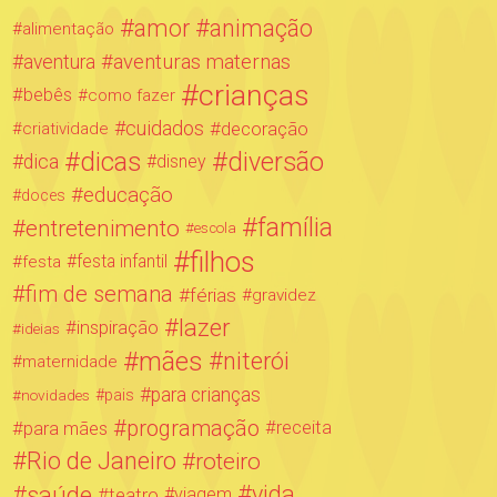
amor
animação
alimentação
aventuras maternas
aventura
crianças
bebês
como fazer
cuidados
decoração
criatividade
dicas
diversão
dica
disney
educação
doces
família
entretenimento
escola
filhos
festa infantil
festa
fim de semana
férias
gravidez
lazer
inspiração
ideias
mães
niterói
maternidade
para crianças
novidades
pais
programação
para mães
receita
Rio de Janeiro
roteiro
saúde
vida
teatro
viagem