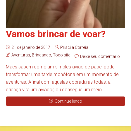
Vamos brincar de voar?
21 de janeiro de 2017
Priscila Correia
Aventuras
,
Brincando
,
Todo site
Deixe seu comentário
Mães sabem como um simples avião de papel pode
transformar uma tarde monótona em um momento de
aventuras. Afinal com aquelas dobraduras todas, a
criança vira um aviador, ou consegue um meio...
Continue lendo