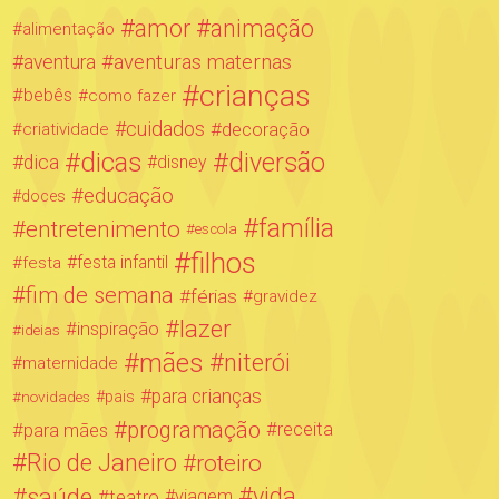
amor
animação
alimentação
aventuras maternas
aventura
crianças
bebês
como fazer
cuidados
decoração
criatividade
dicas
diversão
dica
disney
educação
doces
família
entretenimento
escola
filhos
festa infantil
festa
fim de semana
férias
gravidez
lazer
inspiração
ideias
mães
niterói
maternidade
para crianças
novidades
pais
programação
para mães
receita
Rio de Janeiro
roteiro
saúde
vida
teatro
viagem