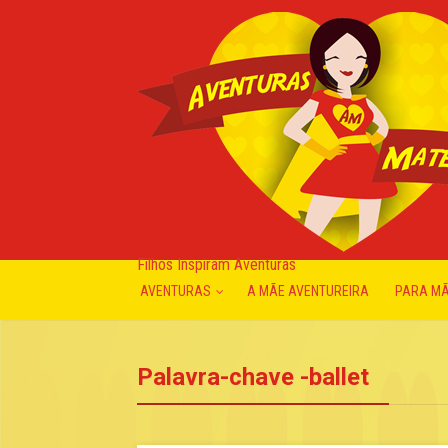
Filhos Inspiram Aventuras
AVENTURAS
A MÃE AVENTUREIRA
PARA M
Palavra-chave -ballet