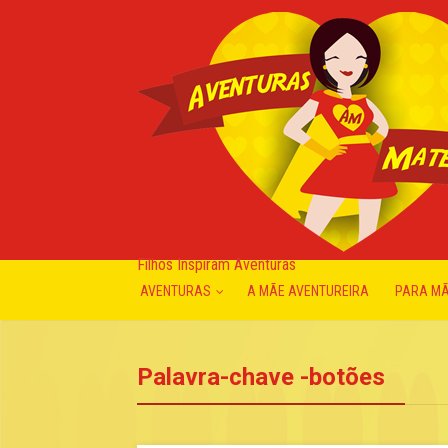
Filhos Inspiram Aventuras
AVENTURAS
A MÃE AVENTUREIRA
PARA M
Palavra-chave -botões