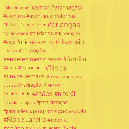
amor
animação
alimentação
aventuras maternas
aventura
crianças
bebês
como fazer
cuidados
decoração
criatividade
dicas
diversão
dica
disney
educação
doces
família
entretenimento
escola
filhos
festa infantil
festa
fim de semana
férias
gravidez
lazer
inspiração
ideias
mães
niterói
maternidade
para crianças
novidades
pais
programação
para mães
receita
Rio de Janeiro
roteiro
saúde
vida
teatro
viagem