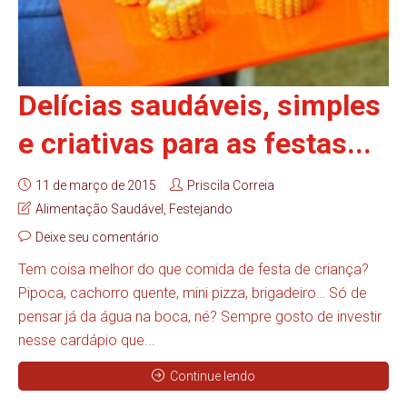
Delícias saudáveis, simples
e criativas para as festas...
11 de março de 2015
Priscila Correia
Alimentação Saudável
,
Festejando
Deixe seu comentário
Tem coisa melhor do que comida de festa de criança?
Pipoca, cachorro quente, mini pizza, brigadeiro… Só de
pensar já da água na boca, né? Sempre gosto de investir
nesse cardápio que...
Continue lendo