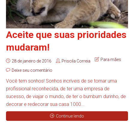
Aceite que suas prioridades
mudaram!
Para mães
28 de janeiro de 2016
Priscila Correia
Deixe seu comentário
Você tem sonhos! Sonhos incríveis de se tornar uma
profissional reconhecida, de ter uma empresa de
sucesso, de viajar o mundo, de ter o bumbum durinho, de
decorar e redecorar sua casa 1000...
Continue lendo