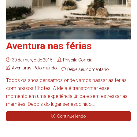
Aventura nas férias
30 de março de 2015
Priscila Correia
Aventuras
,
Pelo mundo
Deixe seu comentário
Todos os anos pensamos onde vamos passar as férias
com nossos filhotes. A ideia é transformar esse
momento em uma experiência única e sem estressar as
mamães. Depois do lugar ser escolhido...
Continue lendo