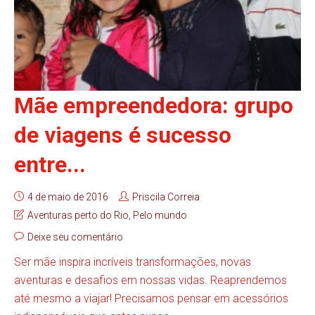
Mãe empreendedora: grupo
de viagens é sucesso
entre...
4 de maio de 2016
Priscila Correia
Aventuras perto do Rio
,
Pelo mundo
Deixe seu comentário
Ser mãe inspira incríveis transformações, novas
aventuras e desafios em nossas vidas. Reaprendemos
até mesmo a viajar! Precisamos pensar em acessórios