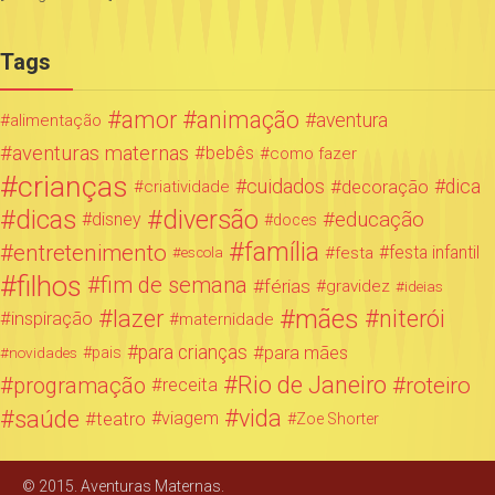
Tags
amor
animação
aventura
alimentação
aventuras maternas
bebês
como fazer
crianças
cuidados
decoração
dica
criatividade
dicas
diversão
educação
disney
doces
família
entretenimento
festa infantil
festa
escola
filhos
fim de semana
férias
gravidez
ideias
mães
lazer
niterói
inspiração
maternidade
para crianças
para mães
novidades
pais
Rio de Janeiro
programação
roteiro
receita
saúde
vida
teatro
viagem
Zoe Shorter
© 2015. Aventuras Maternas.