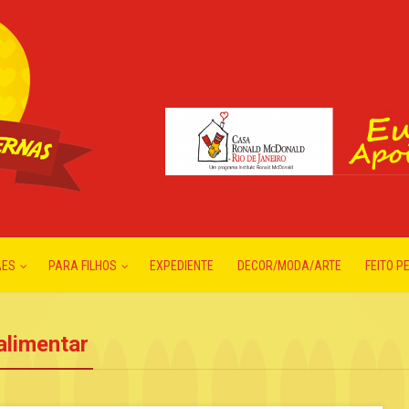
ÃES
PARA FILHOS
EXPEDIENTE
DECOR/MODA/ARTE
FEITO P
alimentar