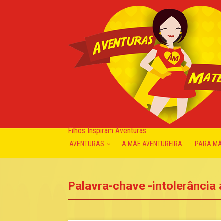
Filhos Inspiram Aventuras
AVENTURAS
A MÃE AVENTUREIRA
PARA M
Palavra-chave -intolerância 