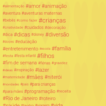
amor
animação
alimentação
aventuras maternas
aventura
crianças
bebês
como fazer
cuidados
decoração
criatividade
dicas
diversão
dica
disney
educação
doces
família
entretenimento
escola
filhos
festa infantil
festa
fim de semana
férias
gravidez
lazer
inspiração
ideias
mães
niterói
maternidade
para crianças
novidades
pais
programação
para mães
receita
Rio de Janeiro
roteiro
saúde
vida
teatro
viagem