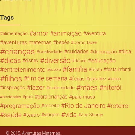
Tags
amor
animação
aventura
alimentação
aventuras maternas
bebês
como fazer
crianças
cuidados
decoração
dica
criatividade
dicas
diversão
educação
disney
doces
família
entretenimento
festa infantil
festa
escola
filhos
fim de semana
férias
gravidez
ideias
mães
lazer
niterói
inspiração
maternidade
para crianças
para mães
novidades
pais
Rio de Janeiro
programação
roteiro
receita
saúde
vida
teatro
viagem
Zoe Shorter
© 2015. Aventuras Maternas.