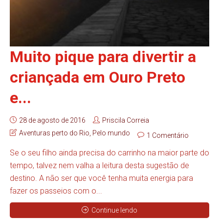
Muito pique para divertir a
criançada em Ouro Preto
e...
28 de agosto de 2016
Priscila Correia
Aventuras perto do Rio
,
Pelo mundo
1 Comentário
Se o seu filho ainda precisa do carrinho na maior parte do
tempo, talvez nem valha a leitura desta sugestão de
destino. A não ser que você tenha muita energia para
fazer os passeios com o...
Continue lendo