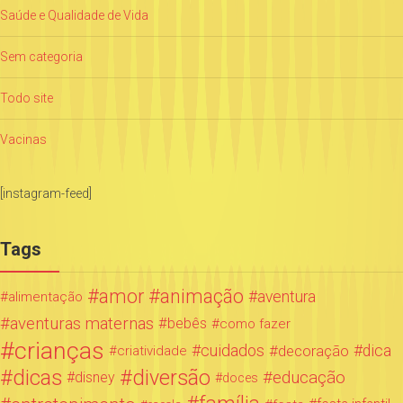
Saúde e Qualidade de Vida
Sem categoria
Todo site
Vacinas
[instagram-feed]
Tags
amor
animação
aventura
alimentação
aventuras maternas
bebês
como fazer
crianças
cuidados
decoração
dica
criatividade
dicas
diversão
educação
disney
doces