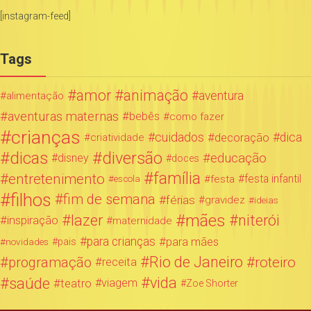
[instagram-feed]
Tags
amor
animação
aventura
alimentação
aventuras maternas
bebês
como fazer
crianças
cuidados
decoração
dica
criatividade
dicas
diversão
educação
disney
doces
família
entretenimento
festa infantil
festa
escola
filhos
fim de semana
férias
gravidez
ideias
mães
lazer
niterói
inspiração
maternidade
para crianças
para mães
novidades
pais
Rio de Janeiro
programação
roteiro
receita
saúde
vida
teatro
viagem
Zoe Shorter