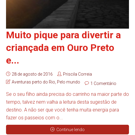
Muito pique para divertir a
criançada em Ouro Preto
e...
28 de agosto de 2016
Priscila Correia
Aventuras perto do Rio
,
Pelo mundo
1 Comentário
Se o seu filho ainda precisa do carrinho na maior parte do
tempo, talvez nem valha a leitura desta sugestão de
destino. A não ser que você tenha muita energia para
fazer os passeios com o...
Continue lendo