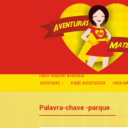
Filhos Inspiram Aventuras
AVENTURAS
A MÃE AVENTUREIRA
PARA M
Palavra-chave -parque