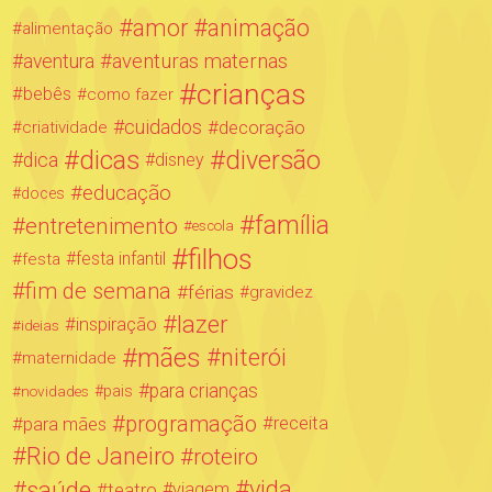
amor
animação
alimentação
aventuras maternas
aventura
crianças
bebês
como fazer
cuidados
decoração
criatividade
dicas
diversão
dica
disney
educação
doces
família
entretenimento
escola
filhos
festa infantil
festa
fim de semana
férias
gravidez
lazer
inspiração
ideias
mães
niterói
maternidade
para crianças
novidades
pais
programação
para mães
receita
Rio de Janeiro
roteiro
saúde
vida
teatro
viagem