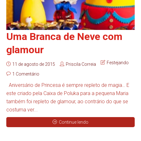
Uma Branca de Neve com
glamour
Festejando
11 de agosto de 2015
Priscila Correia
1 Comentário
Aniversário de Princesa é sempre repleto de magia… E
este criado pela Caixa de Poluka para a pequena Maria
também foi repleto de glamour, ao contrário do que se
costuma ver...
Continue lendo