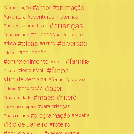
amor
animação
alimentação
aventuras maternas
aventura
crianças
bebês
como fazer
cuidados
decoração
criatividade
dicas
diversão
dica
disney
educação
doces
família
entretenimento
escola
filhos
festa infantil
festa
fim de semana
férias
gravidez
lazer
inspiração
ideias
mães
niterói
maternidade
para crianças
novidades
pais
programação
para mães
receita
Rio de Janeiro
roteiro
saúde
vida
teatro
viagem