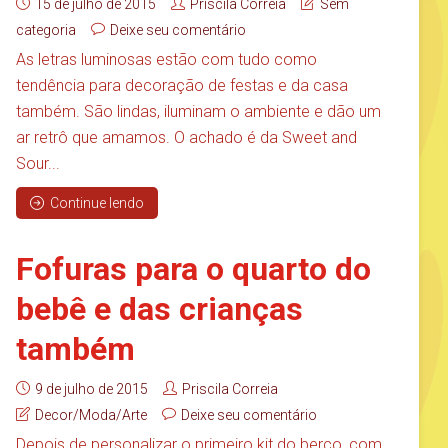
15 de julho de 2015
Priscila Correia
Sem
categoria
Deixe seu comentário
As letras luminosas estão com tudo como
tendência para decoração de festas e da casa
também. São lindas, iluminam o ambiente e dão um
ar retrô que amamos. O achado é da Sweet and
Sour...
Continue lendo
Fofuras para o quarto do
bebê e das crianças
também
9 de julho de 2015
Priscila Correia
Decor/Moda/Arte
Deixe seu comentário
Depois de personalizar o primeiro kit do berço, com