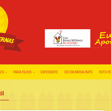
ÃES
PARA FILHOS
EXPEDIENTE
DECOR/MODA/ARTE
FEITO P
il