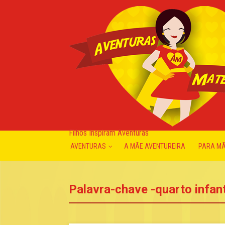
Filhos Inspiram Aventuras
AVENTURAS
A MÃE AVENTUREIRA
PARA M
Palavra-chave -quarto infant