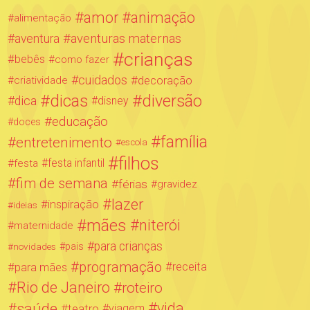
amor
animação
alimentação
aventuras maternas
aventura
crianças
bebês
como fazer
cuidados
decoração
criatividade
dicas
diversão
dica
disney
educação
doces
família
entretenimento
escola
filhos
festa infantil
festa
fim de semana
férias
gravidez
lazer
inspiração
ideias
mães
niterói
maternidade
para crianças
novidades
pais
programação
para mães
receita
Rio de Janeiro
roteiro
saúde
vida
teatro
viagem