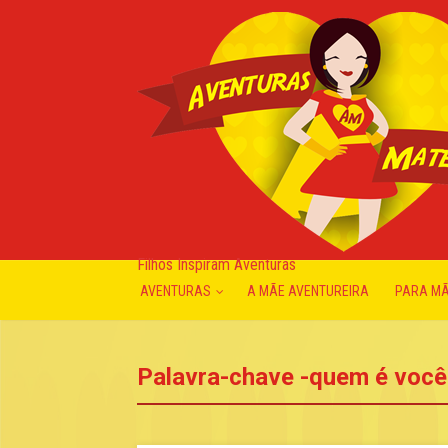
Filhos Inspiram Aventuras
AVENTURAS
A MÃE AVENTUREIRA
PARA M
Palavra-chave -quem é você