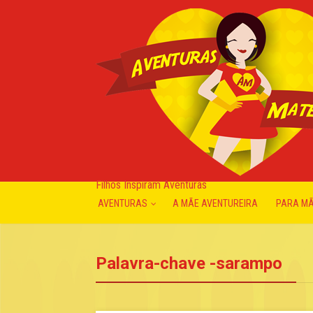
Filhos Inspiram Aventuras
AVENTURAS
A MÃE AVENTUREIRA
PARA M
Palavra-chave -sarampo