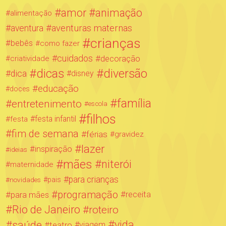
amor
animação
alimentação
aventuras maternas
aventura
crianças
bebês
como fazer
cuidados
decoração
criatividade
dicas
diversão
dica
disney
educação
doces
família
entretenimento
escola
filhos
festa infantil
festa
fim de semana
férias
gravidez
lazer
inspiração
ideias
mães
niterói
maternidade
para crianças
novidades
pais
programação
para mães
receita
Rio de Janeiro
roteiro
saúde
vida
teatro
viagem