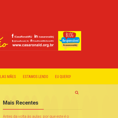
ELAS MÃES
ESTAMOS LENDO
EU QUERO!
Mais Recentes
Antes da volta às aulas: por que este é o