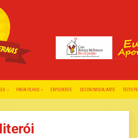
ÃES
PARA FILHOS
EXPEDIENTE
DECOR/MODA/ARTE
FEITO P
iterói