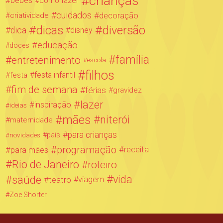
crianças
bebês
como fazer
cuidados
decoração
criatividade
dicas
diversão
dica
disney
educação
doces
família
entretenimento
escola
filhos
festa infantil
festa
fim de semana
férias
gravidez
lazer
inspiração
ideias
mães
niterói
maternidade
para crianças
novidades
pais
programação
para mães
receita
Rio de Janeiro
roteiro
saúde
vida
teatro
viagem
Zoe Shorter