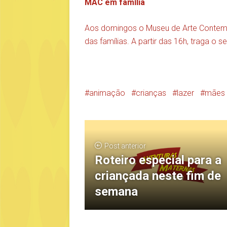
MAC em família
Aos domingos o Museu de Arte Contempo
das famílias. A partir das 16h, traga o 
animação
crianças
lazer
mães d
Post anterior
Roteiro especial para a
criançada neste fim de
semana