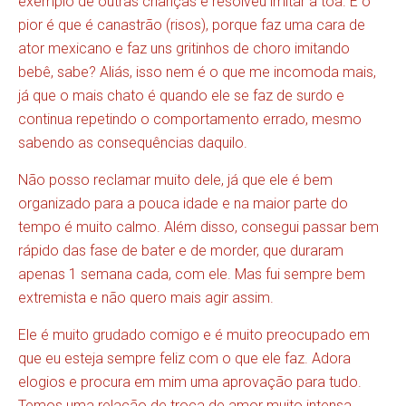
exemplo de outras crianças e resolveu imitar à toa. E o
pior é que é canastrão (risos), porque faz uma cara de
ator mexicano e faz uns gritinhos de choro imitando
bebê, sabe? Aliás, isso nem é o que me incomoda mais,
já que o mais chato é quando ele se faz de surdo e
continua repetindo o comportamento errado, mesmo
sabendo as consequências daquilo.
Não posso reclamar muito dele, já que ele é bem
organizado para a pouca idade e na maior parte do
tempo é muito calmo. Além disso, consegui passar bem
rápido das fase de bater e de morder, que duraram
apenas 1 semana cada, com ele. Mas fui sempre bem
extremista e não quero mais agir assim.
Ele é muito grudado comigo e é muito preocupado em
que eu esteja sempre feliz com o que ele faz. Adora
elogios e procura em mim uma aprovação para tudo.
Temos uma relação de troca de amor muito intensa.