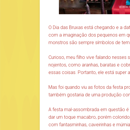
O Dia das Bruxas está chegando e a dat
com a imaginação dos pequenos em qual
monstros são sempre símbolos de temor
Curioso, meu filho vive falando nesses
nojentos, como aranhas, baratas e cobr
essas coisas. Portanto, ele está supe
Mas foi quando viu as fotos da festa p
também gostaria de uma produção com 
A festa mal-assombrada em questão é 
dar um toque macabro, porém colorido, 
com fantasminhas, caveirinhas e múmia