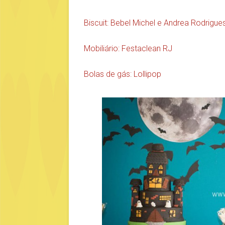
Biscuit: Bebel Michel e Andrea Rodrigue
Mobiliário: Festaclean RJ
Bolas de gás: Lollipop