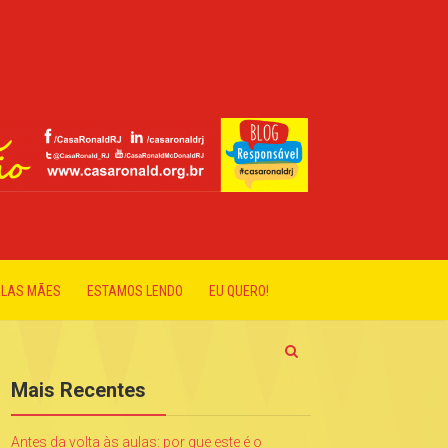
ELAS MÃES
ESTAMOS LENDO
EU QUERO!
Mais Recentes
Antes da volta às aulas: por que este é o