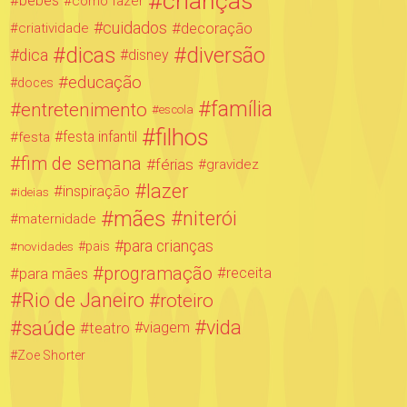
crianças
bebês
como fazer
cuidados
decoração
criatividade
dicas
diversão
dica
disney
educação
doces
família
entretenimento
escola
filhos
festa infantil
festa
fim de semana
férias
gravidez
lazer
inspiração
ideias
mães
niterói
maternidade
para crianças
novidades
pais
programação
para mães
receita
Rio de Janeiro
roteiro
saúde
vida
teatro
viagem
Zoe Shorter